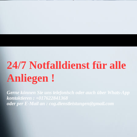
24/7 Notfalldienst für alle
Anliegen !
Gerne können Sie uns telefonisch oder auch über Whats-App
kontaktieren : +017622841368
oder per E-Mail an : cog.dienstleistungen@gmail.com