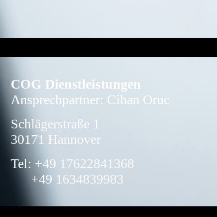
COG Dienstleistungen
Ansprechpartner: Cihan Oruc
Schlägerstraße 1
30171 Hannover
Tel: +49 17622841368
+49 1634839983