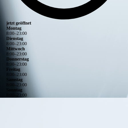
jetzt geöffnet
Montag
8
:
00
–
23
:
00
Dienstag
8
:
00
–
23
:
00
Mittwoch
8
:
00
–
23
:
00
Donnerstag
8
:
00
–
23
:
00
Freitag
8
:
00
–
23
:
00
Samstag
8
:
00
–
23
:
00
Sonntag
8
:
00
–
23
:
00