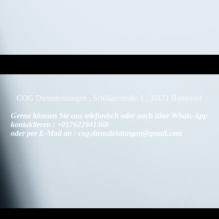
COG Dienstleistungen , Schlägerstraße 1 , 30171 Hannover
Gerne können Sie uns telefonisch oder auch über Whats-App
kontaktieren : +017622841368
oder per E-Mail an : cog.dienstleistungen@gmail.com