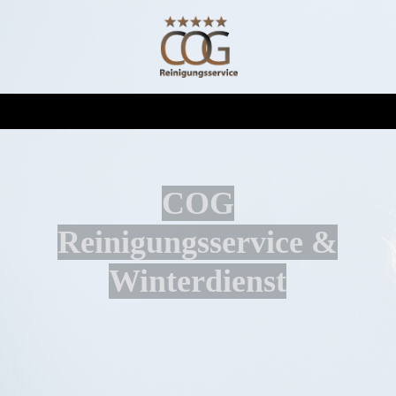
COG
Reinigungsservice &
Winterdienst