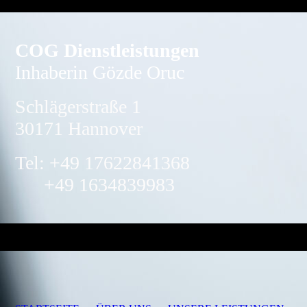
COG Dienstleistungen
Inhaberin Gözde Oruc
Schlägerstraße 1
30171 Hannover
Tel: +49 17622841368
+49 1634839983